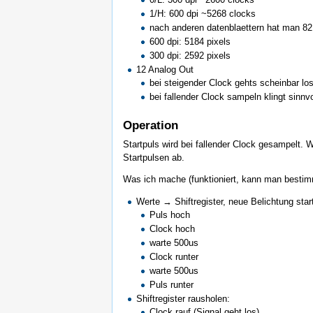
1/H: 600 dpi ~5268 clocks
nach anderen datenblaettern hat man 82 
600 dpi: 5184 pixels
300 dpi: 2592 pixels
12 Analog Out
bei steigender Clock gehts scheinbar lo
bei fallender Clock sampeln klingt sinnvo
Operation
Startpuls wird bei fallender Clock gesampelt.
Startpulsen ab.
Was ich mache (funktioniert, kann man bestim
Werte → Shiftregister, neue Belichtung star
Puls hoch
Clock hoch
warte 500us
Clock runter
warte 500us
Puls runter
Shiftregister rausholen:
Clock rauf (Signal geht los)