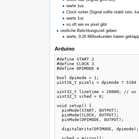
warte 1us
Clock runter (Signal sollte stabil sein,
warte 1us
so oft wie es pixel gibt
restliche Belichtungszeit geben
warte, 0-20 Millisekunden haben geklapp
Arduino
#define START 2

#define CLOCK 3

#define DPIMODE 4

bool dpimode = 1;

uint16_t pixels = dpimode ? 5184 
uint32_t linetime = 20000; // us

uint32_t sched = 0;

void setup() {

  pinMode(START, OUTPUT);

  pinMode(CLOCK, OUTPUT);

  pinMode(DPIMODE, OUTPUT);

  digitalWrite(DPIMODE, dpimode);

  sched = micros();
