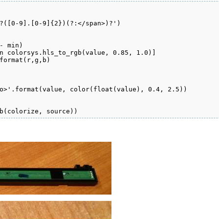
?([0-9].[0-9]{2})(?:</span>)?')

- min)

n colorsys.hls_to_rgb(value, 0.85, 1.0)]

format(r,g,b)

o>'.format(value, color(float(value), 0.4, 2.5))

b(colorize, source))