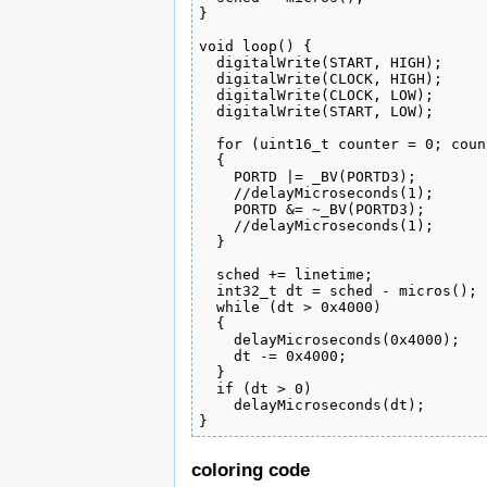
}

void loop() {

  digitalWrite(START, HIGH);

  digitalWrite(CLOCK, HIGH);

  digitalWrite(CLOCK, LOW);

  digitalWrite(START, LOW);

  for (uint16_t counter = 0; coun
  {

    PORTD |= _BV(PORTD3);

    //delayMicroseconds(1);

    PORTD &= ~_BV(PORTD3);

    //delayMicroseconds(1);

  }

  sched += linetime;

  int32_t dt = sched - micros();

  while (dt > 0x4000)

  {

    delayMicroseconds(0x4000);

    dt -= 0x4000;

  }

  if (dt > 0)

    delayMicroseconds(dt);

}
coloring code