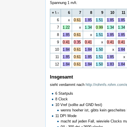
Spannung 1 mA:
+ \ -
6
7
8
9
10
11
6
x
0.61
1.85
1.51
1.85
1.85
7
1.22
x
1.34
0.99
1.34
1.34
8
1.85
0.61
x
1.51
1.85
1.85
9
0.41
0.35
0.41
x
0.41
0.41
10
1.84
0.61
1.84
1.50
x
1.84
11
1.85
0.61
1.85
1.51
1.85
x
12
1.84
0.61
1.84
1.50
1.83
1.84
Insgesamt
sieht verdammt nach
http://rohmfs.rohm.com/
6 Startpuls
8 Clock
10 Vref (sollte auf GND fest)
wenns hoeher ist, gibts kein gescheites 
11 DPI Mode
macht auf jeden Fall, wieviele Clocks m
0/L: 300 dpi ~2600 clocks