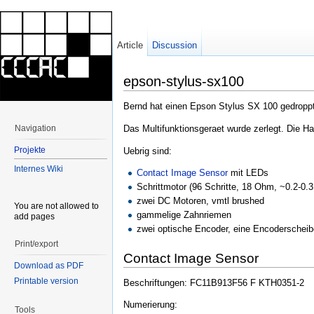
Article
Discussion
epson-stylus-sx100
Bernd hat einen Epson Stylus SX 100 gedroppt
Das Multifunktionsgeraet wurde zerlegt. Die Hau
Navigation
Projekte
Uebrig sind:
Internes Wiki
Contact Image Sensor
mit LEDs
Schrittmotor (96 Schritte, 18 Ohm, ~0.2-0.
zwei DC Motoren, vmtl brushed
You are not allowed to
gammelige Zahnriemen
add pages
zwei optische Encoder, eine Encoderscheibe
Print/export
Contact Image Sensor
Download as PDF
Printable version
Beschriftungen: FC11B913F56 F KTH0351-2
Numerierung:
Tools