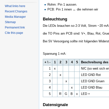
Rohm: Pin 1 aussen.
What links here
PCB: Pin 1 innen ← die nehmen wir
Recent Changes
Media Manager
Beleuchtung
Sitemap
Die LEDs brauchen so 2-3 Volt, Strom ~20 mA 
Permanent link
Cite this page
die TO Pins am PCB sind: V+, Blau, Rot, Grue
Bei 5V Versorgung sollte mit folgenden Wider
Spannung 1 mA:
+ \ -
1
2
3
4
5
Beschreibung des
1
x
N/C (so weit sich e
2
x
LED GND Rot
3
x
LED GND Gruen
4
x
LED GND Blau
5
R
G
B
x
LED +
Datensignale