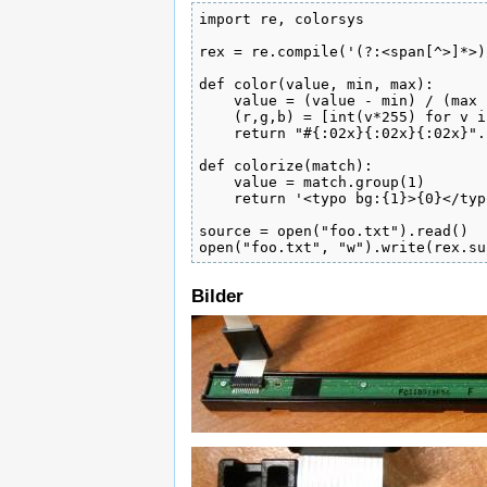
import re, colorsys

rex = re.compile('(?:<span[^>]*>)
def color(value, min, max):

    value = (value - min) / (max 
    (r,g,b) = [int(v*255) for v i
    return "#{:02x}{:02x}{:02x}".
def colorize(match):

    value = match.group(1)

    return '<typo bg:{1}>{0}</typ
source = open("foo.txt").read()

open("foo.txt", "w").write(rex.su
Bilder