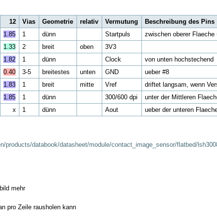
12
Vias
Geometrie
relativ
Vermutung
Beschreibung des Pins
1.85
1
dünn
Startpuls
zwischen oberer Flaeche
1.33
2
breit
oben
3V3
1.82
1
dünn
Clock
von unten hochstechend
0.40
3-5
breitestes
unten
GND
ueber #8
1.83
1
breit
mitte
Vref
driftet langsam, wenn Ve
1.85
1
dünn
300/600 dpi
unter der Mittleren Flaec
x
1
dünn
Aout
ueber der unteren Flaeche
en/products/databook/datasheet/module/contact_image_sensor/flatbed/lsh300
bild mehr
an pro Zeile rausholen kann