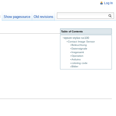
Log In
d
Show pagesource
Old revisions
Table of Contents
epson-stylus-sx100
Contact Image Sensor
Beleuchtung
Datensignale
Insgesamt
Operation
Arduino
coloring code
Bilder