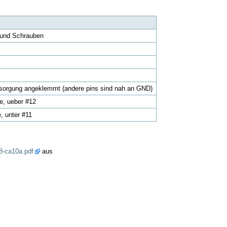
 und Schrauben
rsorgung angeklemmt (andere pins sind nah an GND)
he, ueber #12
, unter #11
8-ca10a.pdf
aus