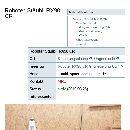
Roboter Stäubli RX90
Table of Contents
CR
Roboter Stäubli RX90 CR
Zwischenstand
Originalsteuerung CS7
Neue Steuerung
Tisch
Anschaltprozedur
Journal
Roboter Stäubli RX90 CR
Git
Steuerungsplatine
,
Originalcode
Inventar
Roboter RX90 CR
,
Steuerung CS7
Host
staubli.space.aachen.ccc.de
Kontakt
MRQ
Status
aktiv
(2019-08-28)
Interessenten