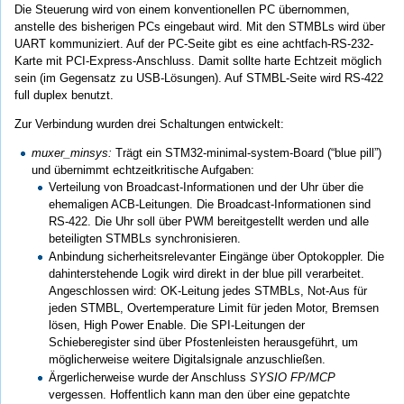
Die Steuerung wird von einem konventionellen PC übernommen,
anstelle des bisherigen PCs eingebaut wird. Mit den STMBLs wird über
UART kommuniziert. Auf der PC-Seite gibt es eine achtfach-RS-232-
Karte mit PCI-Express-Anschluss. Damit sollte harte Echtzeit möglich
sein (im Gegensatz zu USB-Lösungen). Auf STMBL-Seite wird RS-422
full duplex benutzt.
Zur Verbindung wurden drei Schaltungen entwickelt:
muxer_minsys:
Trägt ein STM32-minimal-system-Board (“blue pill”)
und übernimmt echtzeitkritische Aufgaben:
Verteilung von Broadcast-Informationen und der Uhr über die
ehemaligen ACB-Leitungen. Die Broadcast-Informationen sind
RS-422. Die Uhr soll über PWM bereitgestellt werden und alle
beteiligten STMBLs synchronisieren.
Anbindung sicherheitsrelevanter Eingänge über Optokoppler. Die
dahinterstehende Logik wird direkt in der blue pill verarbeitet.
Angeschlossen wird: OK-Leitung jedes STMBLs, Not-Aus für
jeden STMBL, Overtemperature Limit für jeden Motor, Bremsen
lösen, High Power Enable. Die SPI-Leitungen der
Schieberegister sind über Pfostenleisten herausgeführt, um
möglicherweise weitere Digitalsignale anzuschließen.
Ärgerlicherweise wurde der Anschluss
SYSIO FP/MCP
vergessen. Hoffentlich kann man den über eine gepatchte