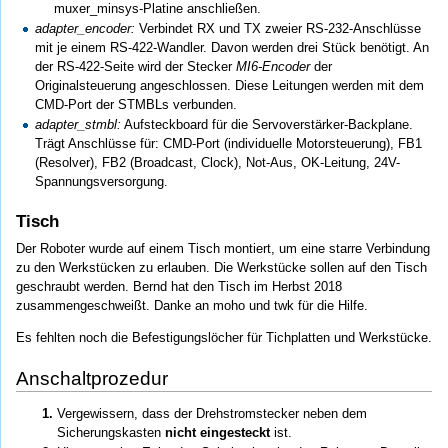
muxer_minsys-Platine anschließen.
adapter_encoder:
Verbindet RX und TX zweier RS-232-Anschlüsse
mit je einem RS-422-Wandler. Davon werden drei Stück benötigt. An
der RS-422-Seite wird der Stecker
MI6-Encoder
der
Originalsteuerung angeschlossen. Diese Leitungen werden mit dem
CMD-Port der STMBLs verbunden.
adapter_stmbl:
Aufsteckboard für die Servoverstärker-Backplane.
Trägt Anschlüsse für: CMD-Port (individuelle Motorsteuerung), FB1
(Resolver), FB2 (Broadcast, Clock), Not-Aus, OK-Leitung, 24V-
Spannungsversorgung.
Tisch
Der Roboter wurde auf einem Tisch montiert, um eine starre Verbindung
zu den Werkstücken zu erlauben. Die Werkstücke sollen auf den Tisch
geschraubt werden. Bernd hat den Tisch im Herbst 2018
zusammengeschweißt. Danke an moho und twk für die Hilfe.
Es fehlten noch die Befestigungslöcher für Tichplatten und Werkstücke.
Anschaltprozedur
Vergewissern, dass der Drehstromstecker neben dem
Sicherungskasten
nicht eingesteckt
ist.